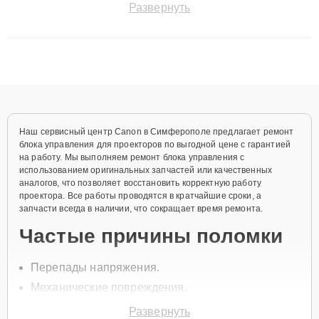
Развернуть
технику с сохранением гарантии до 3 лет. Наши мастера
решают сложные случаи: от замены матриц и материнских
плат до ремонта после залития и восстановления данных.
Благодаря высокой квалификации и ответственному подходу
клиенты получают быстрый, качественный ремонт и понятные
объяснения по результатам диагностики.
Наш сервисный центр Canon в Симферополе предлагает ремонт
блока управления для проекторов по выгодной цене с гарантией
на работу. Мы выполняем ремонт блока управления с
использованием оригинальных запчастей или качественных
аналогов, что позволяет восстановить корректную работу
проектора. Все работы проводятся в кратчайшие сроки, а
запчасти всегда в наличии, что сокращает время ремонта.
Частые причины поломки
Перепады напряжения.
Механические повреждения.
Износ компонентов блока управления.
Развернуть