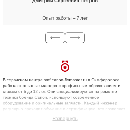
Дмитрий Сергеевич Петров
Опыт работы – 7 лет
В сервисном центре smf.canon-fixmaster.ru в Симферополе
работают опытные мастера с профильным образованием и
стажем от 5 до 12 лет. Они специализируются на ремонте
техники бренда Canon, используют современное
оборудование и оригинальные запчасти. Каждый инженер
регулярно проходит обучение и сертификацию, что позволяет
быстро и точноdiagnostikировать поломки и восстанавливать
Развернуть
технику с сохранением гарантии до 3 лет. Наши мастера
решают сложные случаи: от замены матриц и материнских