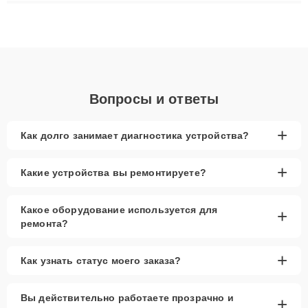
плат до ремонта после залития и восстановления данных.
Благодаря высокой квалификации и ответственному подходу
клиенты получают быстрый, качественный ремонт и понятные
объяснения по результатам диагностики.
Вопросы и ответы
+
Как долго занимает диагностика устройства?
+
Какие устройства вы ремонтируете?
Какое оборудование используется для
+
ремонта?
+
Как узнать статус моего заказа?
Вы действительно работаете прозрачно и
+