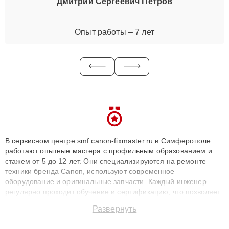
Дмитрий Сергеевич Петров
Опыт работы – 7 лет
В сервисном центре smf.canon-fixmaster.ru в Симферополе
работают опытные мастера с профильным образованием и
стажем от 5 до 12 лет. Они специализируются на ремонте
техники бренда Canon, используют современное
оборудование и оригинальные запчасти. Каждый инженер
регулярно проходит обучение и сертификацию, что позволяет
быстро и точноdiagnostikировать поломки и восстанавливать
Развернуть
технику с сохранением гарантии до 3 лет. Наши мастера
решают сложные случаи: от замены матриц и материнских