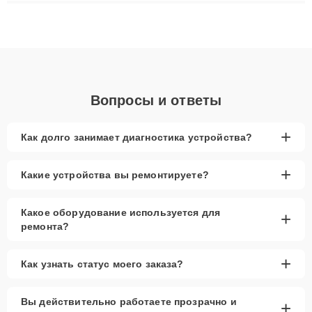
плат до ремонта после залития и восстановления данных.
Благодаря высокой квалификации и ответственному подходу
клиенты получают быстрый, качественный ремонт и понятные
объяснения по результатам диагностики.
Вопросы и ответы
+
Как долго занимает диагностика устройства?
+
Какие устройства вы ремонтируете?
Какое оборудование используется для
+
ремонта?
+
Как узнать статус моего заказа?
Вы действительно работаете прозрачно и
+