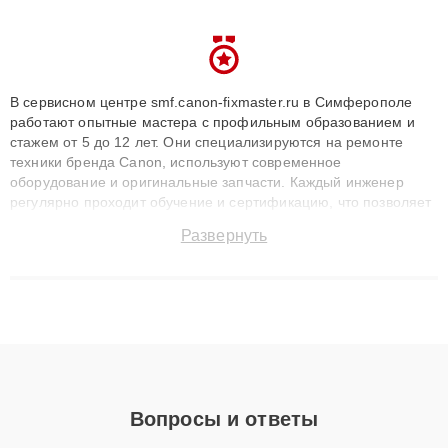
В сервисном центре smf.canon-fixmaster.ru в Симферополе
работают опытные мастера с профильным образованием и
стажем от 5 до 12 лет. Они специализируются на ремонте
техники бренда Canon, используют современное
оборудование и оригинальные запчасти. Каждый инженер
регулярно проходит обучение и сертификацию, что позволяет
быстро и точноdiagnostikировать поломки и восстанавливать
Развернуть
технику с сохранением гарантии до 3 лет. Наши мастера
решают сложные случаи: от замены матриц и материнских
плат до ремонта после залития и восстановления данных.
Благодаря высокой квалификации и ответственному подходу
клиенты получают быстрый, качественный ремонт и понятные
объяснения по результатам диагностики.
Вопросы и ответы