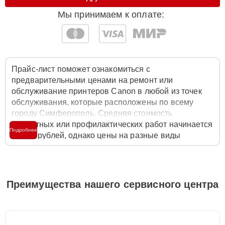
Мы принимаем к оплате:
Прайс-лист поможет ознакомиться с
предварительными ценами на ремонт или
обслуживание принтеров Canon в любой из точек
обслуживания, которые расположены по всему
городу Симферополь. Средняя стоимость
ремонтных или профилактических работ начинается
Подробнее
от 900 рублей, однако цены на разные виды
комплектующих могут различаться. Полную
стоимость работ с учётом запчастей или расходных
материалов необходимо уточнять со специалистом
службы заботы о клиентах. Для расчета итоговой
Преимущества нашего сервисного центра
стоимости ремонта принтера достаточно позвонить
по телефону горячей линии
+7 (800) 100-91-25
или
оставить заявку на нашем сайте Canon-Fixmaster.