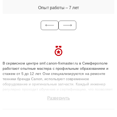
Опыт работы – 7 лет
В сервисном центре smf.canon-fixmaster.ru в Симферополе
работают опытные мастера с профильным образованием и
стажем от 5 до 12 лет. Они специализируются на ремонте
техники бренда Canon, используют современное
оборудование и оригинальные запчасти. Каждый инженер
регулярно проходит обучение и сертификацию, что позволяет
быстро и точноdiagnostikировать поломки и восстанавливать
Развернуть
технику с сохранением гарантии до 3 лет. Наши мастера
решают сложные случаи: от замены матриц и материнских
плат до ремонта после залития и восстановления данных.
Благодаря высокой квалификации и ответственному подходу