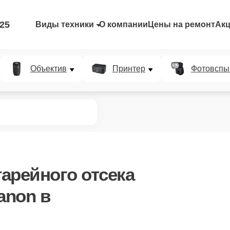
-25
Виды техники
О компании
Цены на ремонт
Ак
Объектив
Принтер
Фотовспы
арейного отсека
anon в