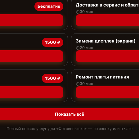
Доставка в сервис и обрат
Бесплатно
30 мин
Замена дисплея (экрана)
1500 ₽
20 мин
Ремонт платы питания
1500 ₽
30 мин
Показать всё
Полный список услуг для «
Фотовспышка
» — по звонку или в чате