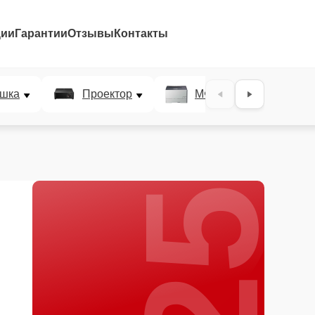
ции
Гарантии
Отзывы
Контакты
25%
шка
Проектор
МФУ
Плотт