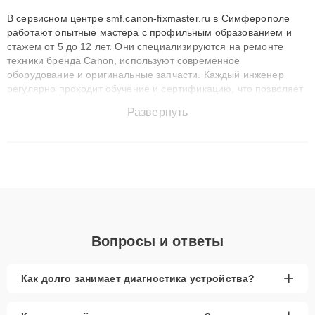
В сервисном центре smf.canon-fixmaster.ru в Симферополе
работают опытные мастера с профильным образованием и
стажем от 5 до 12 лет. Они специализируются на ремонте
техники бренда Canon, используют современное
оборудование и оригинальные запчасти. Каждый инженер
регулярно проходит обучение и сертификацию, что позволяет
быстро и точноdiagnostikировать поломки и восстанавливать
Развернуть
технику с сохранением гарантии до 3 лет. Наши мастера
решают сложные случаи: от замены матриц и материнских
плат до ремонта после залития и восстановления данных.
Благодаря высокой квалификации и ответственному подходу
клиенты получают быстрый, качественный ремонт и понятные
объяснения по результатам диагностики.
Вопросы и ответы
+
Как долго занимает диагностика устройства?