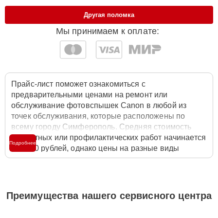
Другая поломка
Мы принимаем к оплате:
Прайс-лист поможет ознакомиться с
предварительными ценами на ремонт или
обслуживание фотовспышек Canon в любой из
точек обслуживания, которые расположены по
всему городу Симферополь. Средняя стоимость
ремонтных или профилактических работ начинается
Подробнее
от 1800 рублей, однако цены на разные виды
комплектующих могут различаться. Полную
стоимость работ с учётом запчастей или расходных
материалов необходимо уточнять со специалистом
службы заботы о клиентах. Для расчета итоговой
Преимущества нашего сервисного центра
стоимости ремонта фотовспышки достаточно
позвонить по телефону горячей линии
+7 (800) 100-