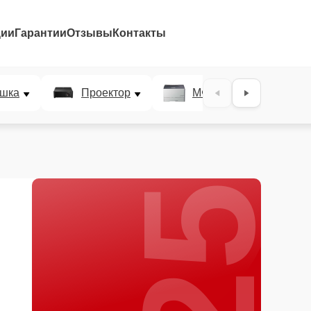
ции
Гарантии
Отзывы
Контакты
25%
шка
Проектор
МФУ
Плотт