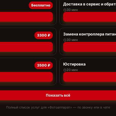
Доставка в сервис и обрат
Бесплатно
30 мин
Замена контроллера пита
3300 ₽
30 мин
Юстировка
3500 ₽
20 мин
Показать всё
Полный список услуг для «
Фотоаппарат
» — по звонку или в чате