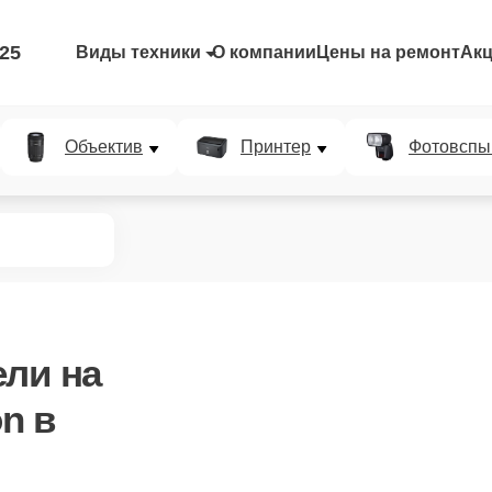
-25
Виды техники
О компании
Цены на ремонт
Ак
Объектив
Принтер
Фотовспы
ели
на
n в