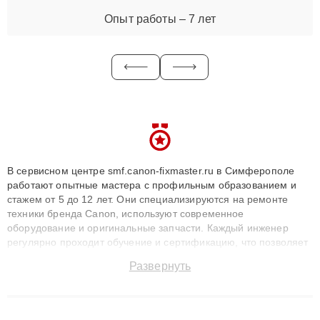
Опыт работы – 7 лет
В сервисном центре smf.canon-fixmaster.ru в Симферополе
работают опытные мастера с профильным образованием и
стажем от 5 до 12 лет. Они специализируются на ремонте
техники бренда Canon, используют современное
оборудование и оригинальные запчасти. Каждый инженер
регулярно проходит обучение и сертификацию, что позволяет
быстро и точноdiagnostikировать поломки и восстанавливать
Развернуть
технику с сохранением гарантии до 3 лет. Наши мастера
решают сложные случаи: от замены матриц и материнских
плат до ремонта после залития и восстановления данных.
Благодаря высокой квалификации и ответственному подходу