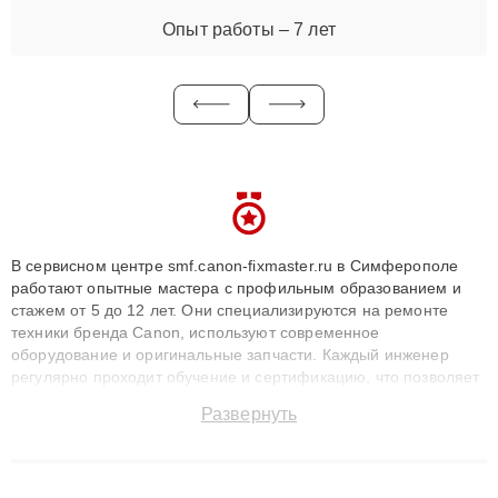
Опыт работы – 7 лет
В сервисном центре smf.canon-fixmaster.ru в Симферополе
работают опытные мастера с профильным образованием и
стажем от 5 до 12 лет. Они специализируются на ремонте
техники бренда Canon, используют современное
оборудование и оригинальные запчасти. Каждый инженер
регулярно проходит обучение и сертификацию, что позволяет
быстро и точноdiagnostikировать поломки и восстанавливать
Развернуть
технику с сохранением гарантии до 3 лет. Наши мастера
решают сложные случаи: от замены матриц и материнских
плат до ремонта после залития и восстановления данных.
Благодаря высокой квалификации и ответственному подходу