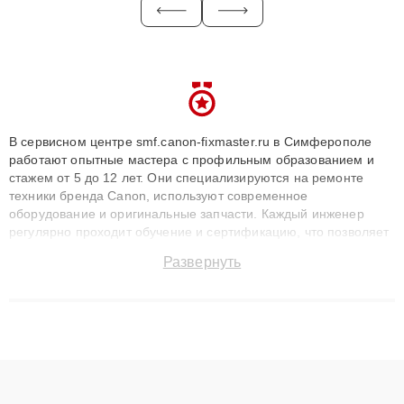
В сервисном центре smf.canon-fixmaster.ru в Симферополе
работают опытные мастера с профильным образованием и
стажем от 5 до 12 лет. Они специализируются на ремонте
техники бренда Canon, используют современное
оборудование и оригинальные запчасти. Каждый инженер
регулярно проходит обучение и сертификацию, что позволяет
быстро и точноdiagnostikировать поломки и восстанавливать
Развернуть
технику с сохранением гарантии до 3 лет. Наши мастера
решают сложные случаи: от замены матриц и материнских
плат до ремонта после залития и восстановления данных.
Благодаря высокой квалификации и ответственному подходу
клиенты получают быстрый, качественный ремонт и понятные
объяснения по результатам диагностики.