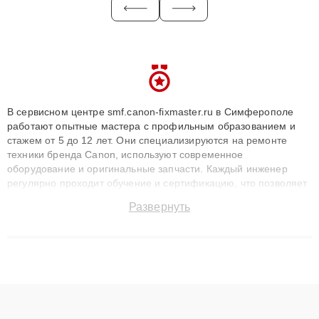
В сервисном центре smf.canon-fixmaster.ru в Симферополе
работают опытные мастера с профильным образованием и
стажем от 5 до 12 лет. Они специализируются на ремонте
техники бренда Canon, используют современное
оборудование и оригинальные запчасти. Каждый инженер
регулярно проходит обучение и сертификацию, что позволяет
быстро и точноdiagnostikировать поломки и восстанавливать
Развернуть
технику с сохранением гарантии до 3 лет. Наши мастера
решают сложные случаи: от замены матриц и материнских
плат до ремонта после залития и восстановления данных.
Благодаря высокой квалификации и ответственному подходу
клиенты получают быстрый, качественный ремонт и понятные
объяснения по результатам диагностики.