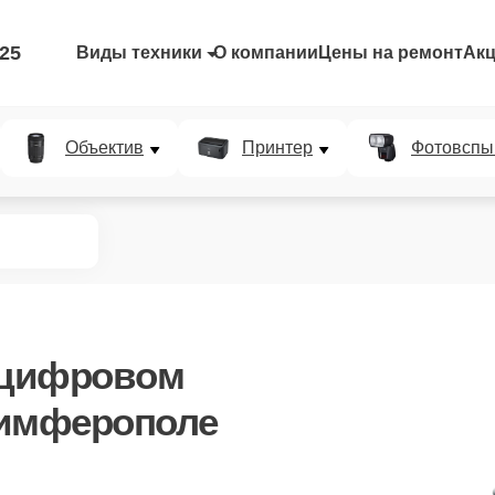
-25
Виды техники
О компании
Цены на ремонт
Ак
Объектив
Принтер
Фотовспы
 цифровом
Симферополе