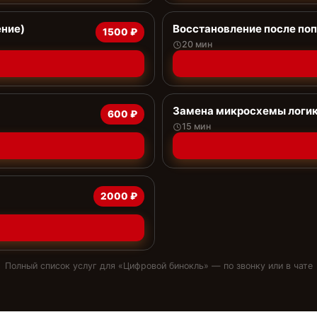
ение)
Восстановление после поп
1500 ₽
20 мин
Замена микросхемы логи
600 ₽
15 мин
2000 ₽
Полный список услуг для «
Цифровой бинокль
» — по звонку или в чате