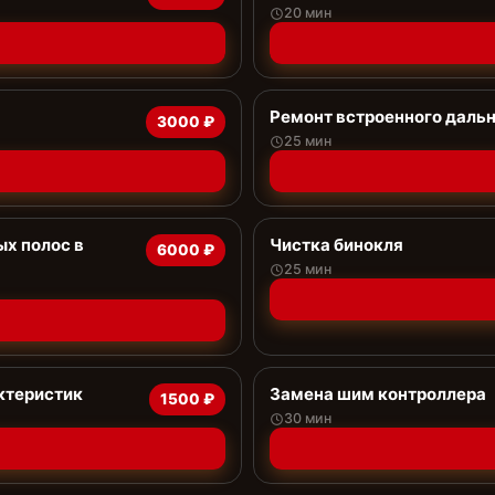
20 мин
Ремонт встроенного даль
3000 ₽
25 мин
х полос в
Чистка бинокля
6000 ₽
25 мин
ктеристик
Замена шим контроллера
1500 ₽
30 мин