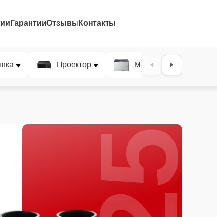
ции
Гарантии
Отзывы
Контакты
25%
шка
Проектор
МФУ
Плотт